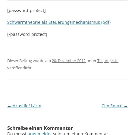
[password-protect]
Schwarmtheorie als Steuerungsmechanismus (pdf)
[/password-protect]
Dieser Beitrag wurde am
20. Dezember 2012
unter
Teilprojekte
veröffentlicht.
Beitragsnavigation
←
Akustik / Lärm
City.Space
→
Schreibe einen Kommentar
Du musst
angemeldet
sein, um einen Kommentar