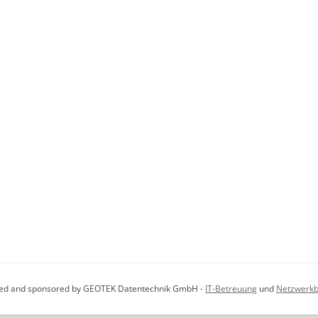
sted and sponsored by GEOTEK Datentechnik GmbH -
IT-Betreuung
und
Netzwerkb